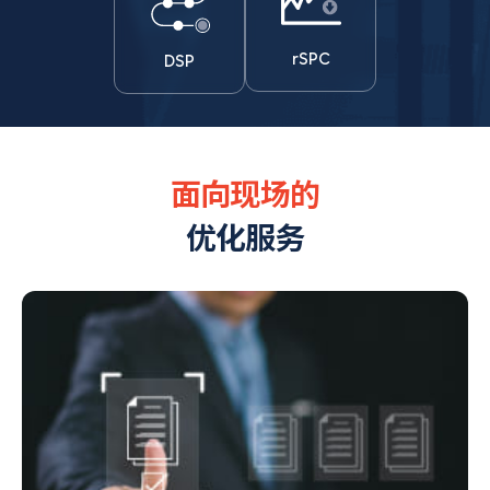
rSPC
DSP
MES
EAS
MCS
WMS
FMB
QMS
RMS
PMS
DSP
rSPC
产品概述
产品特征
产品架构
主要功能
面向现场的
优化服务