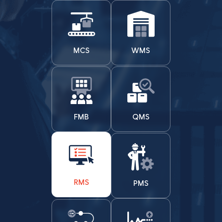
MCS
WMS
FMB
QMS
RMS
PMS