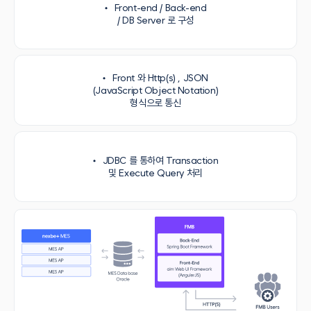
Front-end / Back-end
/ DB Server 로 구성
Front 와 Http(s) , JSON
(JavaScript Object Notation)
형식으로 통신
JDBC 를 통하여 Transaction
및 Execute Query 처리