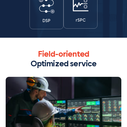
rSPC
DSP
MES
EAS
MCS
제품개요
WMS
제품특징
FMB
QMS
제품구성
RMS
주요기능
PMS
DSP
rSPC
Field-oriented
Optimized service