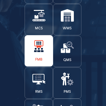
MCS
WMS
FMB
QMS
RMS
PMS