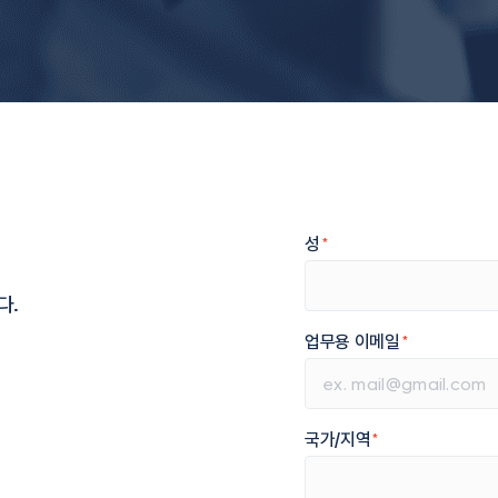
성
*
다.
업무용 이메일
*
국가/지역
*