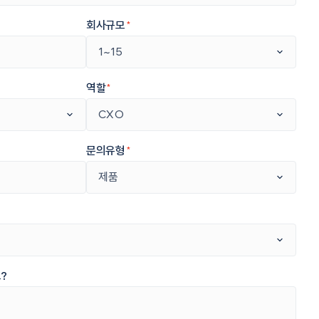
회사규모
*
역할
*
문의유형
*
?